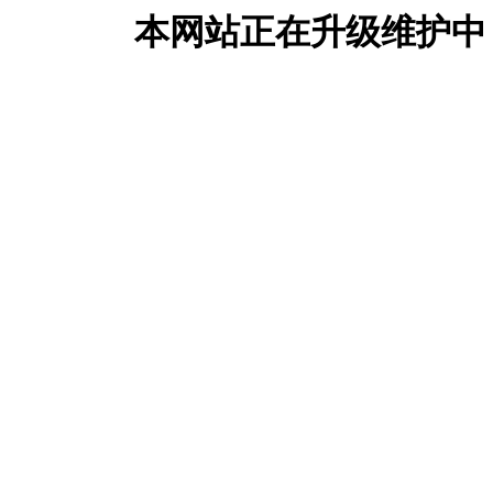
本网站正在升级维护中